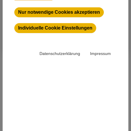
Nur notwendige Cookies akzeptieren
Individuelle Cookie Einstellungen
10.08.2022
Datenschutzerklärung
Impressum
Dienstreise mit dem E-Fuel-Auto -
Fazit auf Messe Automechanika
1
2
3
4
5
6
7