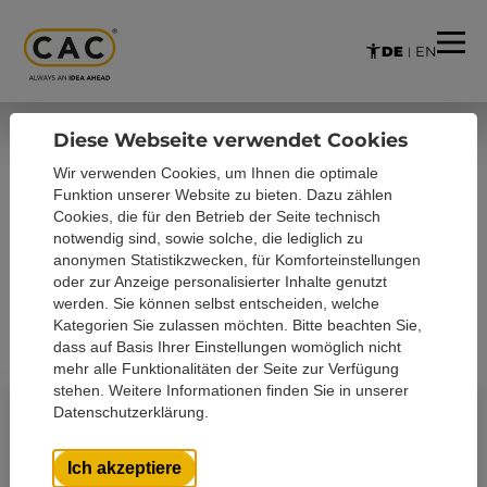
DE
EN
Zum Hauptinhalt springen
Skip to page footer
Diese Webseite verwendet Cookies
NEWS
Wir verwenden Cookies, um Ihnen die optimale
Funktion unserer Website zu bieten. Dazu zählen
Cookies, die für den Betrieb der Seite technisch
Hier finden Sie alle Nachrichten, der letzten 4
notwendig sind, sowie solche, die lediglich zu
Jahre.
anonymen Statistikzwecken, für Komforteinstellungen
oder zur Anzeige personalisierter Inhalte genutzt
Ältere News finden Sie in unserem
werden. Sie können selbst entscheiden, welche
News-Archiv
.
Kategorien Sie zulassen möchten. Bitte beachten Sie,
dass auf Basis Ihrer Einstellungen womöglich nicht
mehr alle Funktionalitäten der Seite zur Verfügung
stehen. Weitere Informationen finden Sie in unserer
Datenschutzerklärung.
Ich akzeptiere